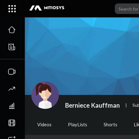
Berniece Kauffman
|
Sub
Videos
PlayLists
Shorts
Li