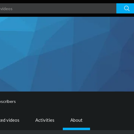
scribers
ked videos
Activities
About